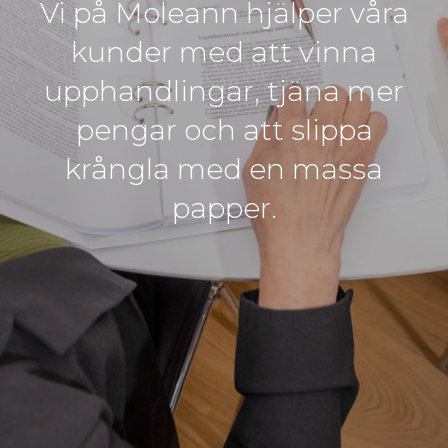
Vi på Moleann hjälper våra
kunder med att vinna
upphandlingar, tjäna mer
pengar och att slippa
krångla med en massa
papper.